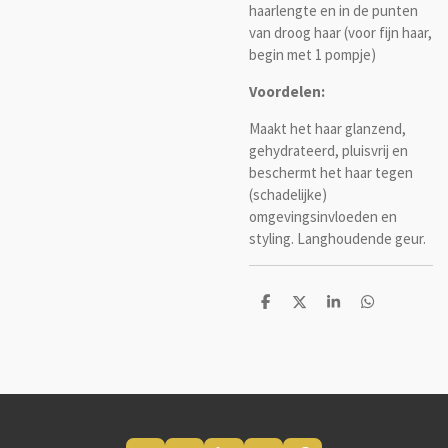
haarlengte en in de punten
van droog haar (voor fijn haar,
begin met 1 pompje)
Voordelen:
Maakt het haar glanzend,
gehydrateerd, pluisvrij en
beschermt het haar tegen
(schadelijke)
omgevingsinvloeden en
styling. Langhoudende geur.
D
D
S
D
e
e
h
e
l
e
a
l
e
l
r
e
n
e
n