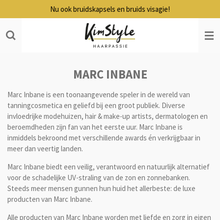
Nu ook bruidskapsels en bruids visagie!
Ga
direct
naar
de
hoofdinhoud
MARC INBANE
Marc Inbane is een toonaangevende speler in de wereld van
tanningcosmetica en geliefd bij een groot publiek. Diverse
invloedrijke modehuizen, hair & make-up artists, dermatologen en
beroemdheden zijn fan van het eerste uur. Marc Inbane is
inmiddels bekroond met verschillende awards én verkrijgbaar in
meer dan veertig landen.
Marc Inbane biedt een veilig, verantwoord en natuurlijk alternatief
voor de schadelijke UV-straling van de zon en zonnebanken.
Steeds meer mensen gunnen hun huid het allerbeste: de luxe
producten van Marc Inbane.
Alle producten van Marc Inbane worden met liefde en zorg in eigen