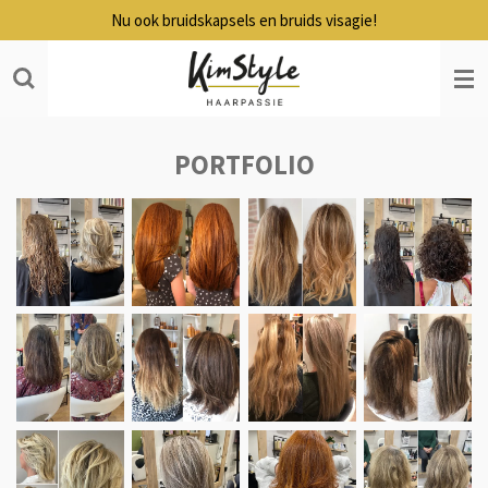
Nu ook bruidskapsels en bruids visagie!
Ga
direct
naar
de
hoofdinhoud
PORTFOLIO